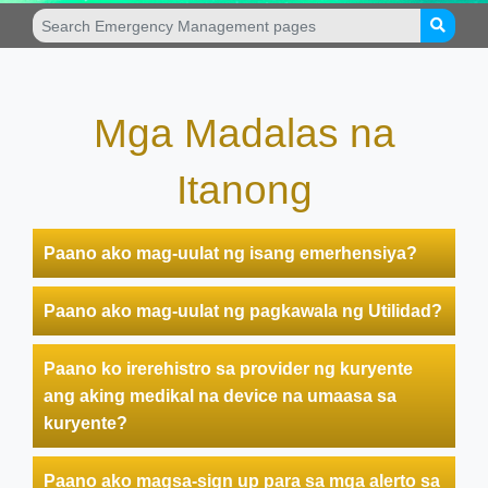
Mga Madalas na
Itanong
Paano ako mag-uulat ng isang emerhensiya?
Paano ako mag-uulat ng pagkawala ng Utilidad?
Paano ko irerehistro sa provider ng kuryente
ang aking medikal na device na umaasa sa
kuryente?
Paano ako magsa-sign up para sa mga alerto sa